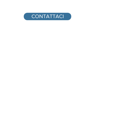
CONTATTACI
info@bg-elettronica.it
0722 818457
HOME
CHI SIAMO
SERVIZI
QUALITÀ
CONTATTI
COOKIE
PRIVACY