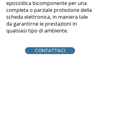
epossidica bicomponente per una
completa o parziale protezione della
scheda elettronica, in maniera tale
da garantirne le prestazioni in
qualsiasi tipo di ambiente.
CONTATTACI
info@bg-elettronica.it
0722 818457
HOME
CHI SIAMO